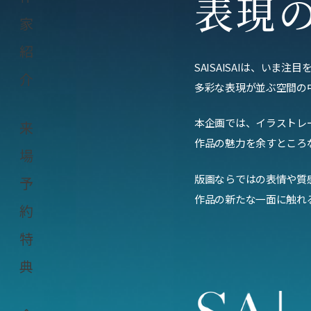
表現
家
紹
SAISAISAIは、い
介
多彩な表現が並ぶ空間の
本企画では、イラストレ
来
作品の魅力を余すところ
場
版画ならではの表情や質
予
作品の新たな一面に触れ
約
特
典