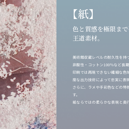
【紙】
色と質感を極限まで
王道素材。
美術館収蔵レベルの耐久性を持
非酸性・コットン100％など長
印刷では再現できない繊細な色
度な出力技術によって忠実に表
さらに、ラメや手彩色などの特
す。
紙ならではの柔らかな表現と奥