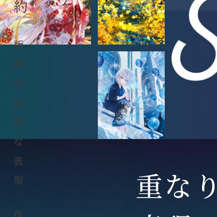
約
版
画
の
特
別
な
表
重な
現
作