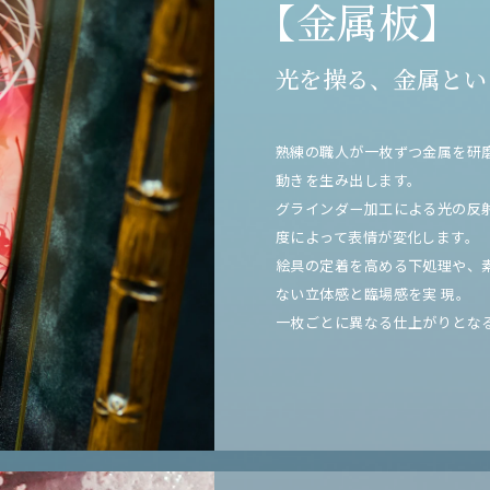
【金属板】
光を操る、金属とい
熟練の職人が一枚ずつ金属を研
動きを生み出します。
グラインダー加工による光の反
度によって表情が変化します。
絵具の定着を高める下処理や、
ない立体感と臨場感を実
現。
一枚ごとに異なる仕上がりとな