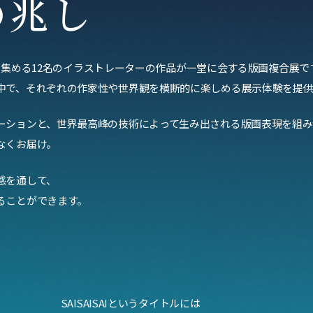
の兆し
ま注目を集める12名のイラストレーターの作品が一堂に会する版画複合展で
中で、それぞれの作家性や世界観を横断的に楽しめる展示体験を提供
ーションと、世界最高峰の技術によって生み出される版画表現を組み
なくお届け。
感を通して、
ることができます。
SAISAISAIというタイトルには