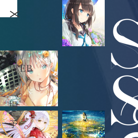
WEB
来
場
予