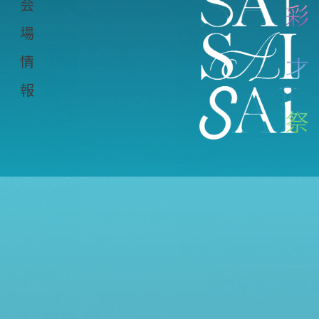
会
場
情
報